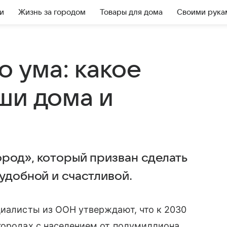
и
Жизнь за городом
Товары для дома
Своими рука
о ума: какое
ши дома и
ород», который призван сделать
удобной и счастливой.
циалисты из ООН утверждают, что к 2030
городах с населением от полумиллиона