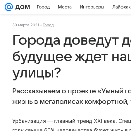
Город
Места
Интерьеры
Лайфхак
30 марта 2021
Город
Города доведут д
будущее ждет на
улицы?
Рассказываем о проекте «Умный г
жизнь в мегаполисах комфортной, 
Урбанизация — главный тренд XXI века. Спе
году свыше 60% человечества будет жить в 