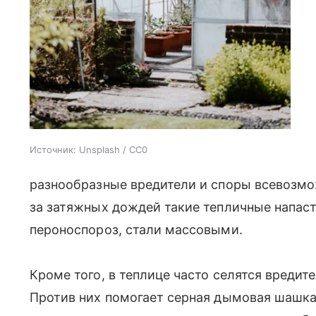
Источник:
Unsplash / CC0
разнообразные вредители и споры всевозмож
за затяжных дождей такие тепличные напасти
пероно­спороз, стали массовыми.
Кроме того, в теплице часто селятся вреди
Против них помогает серная дымовая шашка.