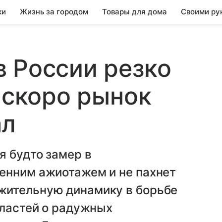
ки
Жизнь за городом
Товары для дома
Своими ру
 России резко
о скоро рынок
ал
я будто замер в
енним ажиотажем и не пахнет
жительную динамику в борьбе
властей о радужных