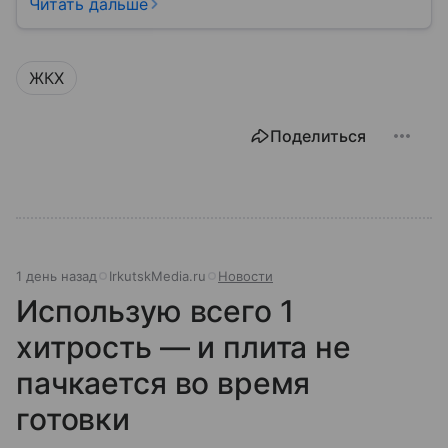
кране, освещение улиц и чистоту во дворах.
Читать дальше
ЖКХ
Поделиться
1 день назад
IrkutskMedia.ru
Новости
Использую всего 1
хитрость — и плита не
пачкается во время
готовки