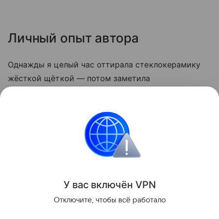
Личный опыт автора
Однажды я целый час оттирала стеклокерамику
жёсткой щёткой — потом заметила
микроцарапины, и грязь стала скапливаться
быстрее. С тех пор пользуюсь только мягкой
стороной губки и содой. Теперь плита выглядит
опрятно даже после самых «бурных» блюд.
Кухня
У вас включ
ён
V
P
N
Поделиться
Отключите, чтобы всё работало