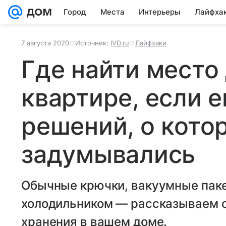
Город
Места
Интерьеры
Лайфха
7 августа 2020
Источник:
IVD.ru
Лайфхаки
Где найти место
квартире, если ег
решений, о кото
задумывались
Обычные крючки, вакуумные паке
холодильником — рассказываем о
хранения в вашем доме.