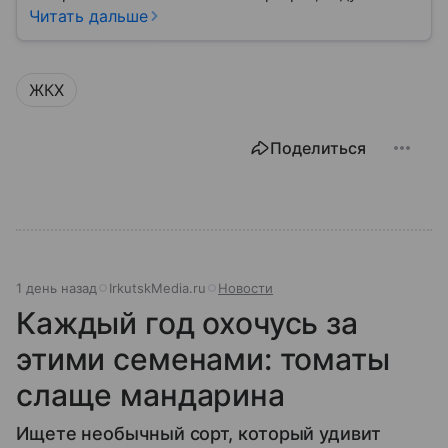
кране, освещение улиц и чистоту во дворах.
Читать дальше
ЖКХ
Поделиться
1 день назад
IrkutskMedia.ru
Новости
Каждый год охочусь за
этими семенами: томаты
слаще мандарина
Ищете необычный сорт, который удивит