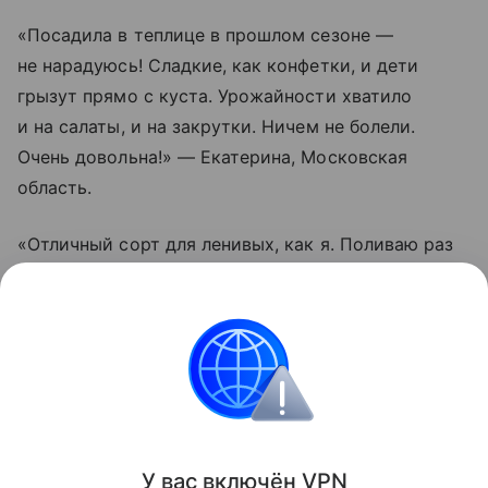
«Посадила в теплице в прошлом сезоне —
не нарадуюсь! Сладкие, как конфетки, и дети
грызут прямо с куста. Урожайности хватило
и на салаты, и на закрутки. Ничем не болели.
Очень довольна!» — Екатерина, Московская
область.
«Отличный сорт для ленивых, как я. Поливаю раз
в пару дней, подвязал один раз — и все.
Помидорки висят гроздьями, не трескаются даже
после дождей. Вкус действительно насыщенный.
Буду сажать еще», — Олег, Краснодарский край.
Сад и огород
У вас включ
ён
V
P
N