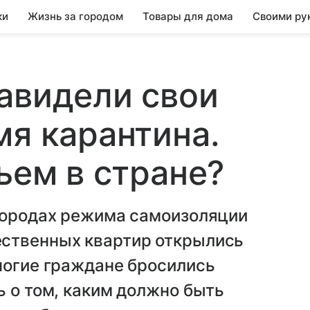
ки
Жизнь за городом
Товары для дома
Своими ру
авидели свои
мя карантина.
ьем в стране?
 городах режима самоизоляции
ественных квартир открылись
ногие граждане бросились
ь о том, каким должно быть