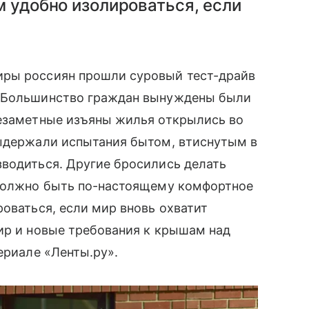
м удобно изолироваться, если
иры россиян прошли суровый тест-драйв
. Большинство граждан вынуждены были
незаметные изъяны жилья открылись во
выдержали испытания бытом, втиснутым в
зводиться. Другие бросились делать
 должно быть по-настоящему комфортное
роваться, если мир вновь охватит
ир и новые требования к крышам над
ериале «Ленты.ру».