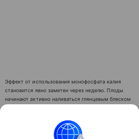
Эффект от использования монофосфата калия
становится явно заметен через неделю. Плоды
начинают активно наливаться глянцевым блеском
и краснеть прямо на ветке. Куст прекращает
выпускать лишние
пасынки
, сосредоточив всю
свою силу на том, чтобы дать урожайю
возможность нормально вызреть.