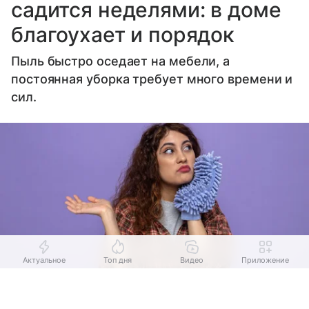
садится неделями: в доме
благоухает и порядок
Пыль быстро оседает на мебели, а
постоянная уборка требует много времени и
сил.
Актуальное
Топ дня
Видео
Приложение
Выберите комментарий
Выберите комментарий
Выберите комментарий