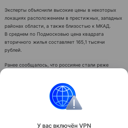
Эксперты объяснили высокие цены в некоторых
локациях расположением в престижных, западных
районах области, а также близостью к МКАД.
В среднем по Подмосковью цена квадрата
вторичного жилья составляет 165,1 тысячи
рублей.
Ранее сообщалось, что россияне стали реже
покупать частные дома. В июле на долю сделок
с частными домами пришлось 16 процентов —
за год показатель снизился на 2 п.п.
Городская недвижимость
Поделиться
У вас включ
ён
V
P
N