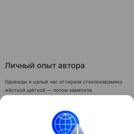
Личный опыт автора
Однажды я целый час оттирала стеклокерамику
жёсткой щёткой — потом заметила
микроцарапины, и грязь стала скапливаться
быстрее. С тех пор пользуюсь только мягкой
стороной губки и содой. Теперь плита выглядит
опрятно даже после самых «бурных» блюд.