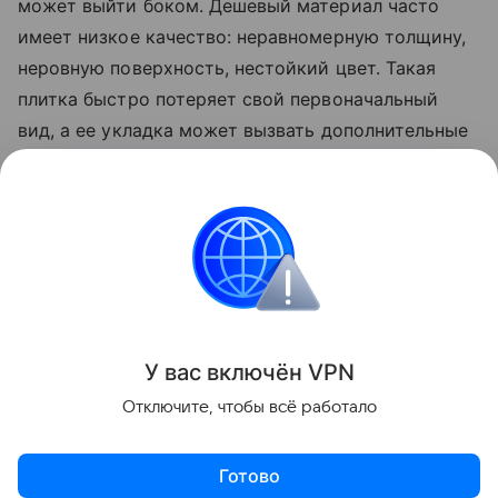
может выйти боком. Дешевый материал часто
имеет низкое качество: неравномерную толщину,
неровную поверхность, нестойкий цвет. Такая
плитка быстро потеряет свой первоначальный
вид, а ее укладка может вызвать дополнительные
трудности. Лучше выбрать варианты из среднего
ценового сегмента от проверенного
производителя, чем потом жалеть о выброшенных
деньгах и переделывать ремонт.
Идеи ремонта
У вас включ
ён
V
P
N
Поделиться
Отключите, чтобы всё работало
Готово