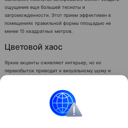
ощущение еще большей тесноты и
загроможденности. Этот прием эффективен в
помещениях правильной формы площадью не
менее 15 квадратных метров.
Цветовой хаос
Яркие акценты оживляют интерьер, но их
переизбыток приводит к визуальному шуму и
дисгармонии. Важно не только соблюдать меру, но
и грамотно сочетать цвета и фактуры
декоративных элементов, чтобы создать стильный
и целостный образ.
Архитектура и дизайн