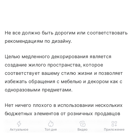
Не все должно быть дорогим или соответствовать
рекомендациям по дизайну.
Целью медленного декорирования является
создание жилого пространства, которое
соответствует вашему стилю жизни и позволяет
избежать обращения с мебелью и декором как с
одноразовыми предметами.
Нет ничего плохого в использовании нескольких
бюджетных элементов от розничных продавцов
быстрого рынка. Иногда это является более
простым решением и соответствует вашему
Актуальное
Топ дня
Видео
Приложение