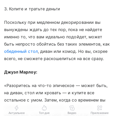
3. Копите и тратьте деньги
Поскольку при медленном декорировании вы
вынуждены ждать до тех пор, пока не найдете
именно то, что вам идеально подойдет, может
быть непросто обойтись без таких элементов, как
обеденный стол
, диван или комод. Но вы, скорее
всего, не сможете раскошелиться на все сразу.
Джуэл Марлоу:
«Разоритесь на что-то эпическое — может быть,
на диван, стол или кровать — и купите все
остальное с умом. Затем, когда со временем вы
найдете и другие сокровища, то сможете
Актуальное
Топ дня
Видео
Приложение
обновиться. Спросите себя, является ли предмет,