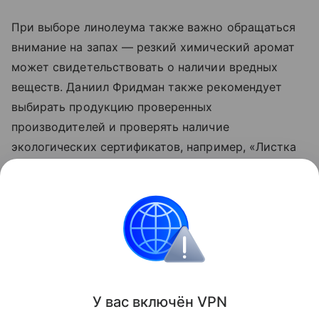
При выборе линолеума также важно обращаться
внимание на запах — резкий химический аромат
может свидетельствовать о наличии вредных
веществ. Даниил Фридман также рекомендует
выбирать продукцию проверенных
производителей и проверять наличие
экологических сертификатов, например, «Листка
жизни». Это поможет удостовериться в
безопасности материала. Кроме того,
качественное покрытие имеет ровную
поверхность без дефектов и четкий рисунок.
Идеи ремонта
У вас включ
ён
V
P
N
Поделиться