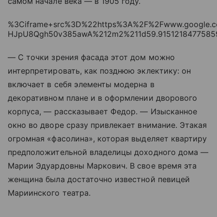
самом начале века — в 1905 году.
%3Ciframe+src%3D%22https%3A%2F%2Fwww.google
HJpU8Qgh50v385awA%212m2%211d59.91512184775859
— С точки зрения фасада этот дом можно
интерпретировать, как позднюю эклектику: он
включает в себя элементы модерна в
декоративном плане и в оформлении дворового
корпуса, — рассказывает Федор. — Изысканное
окно во дворе сразу привлекает внимание. Этакая
огромная «фасолина», которая выделяет квартиру
предположительной владелицы доходного дома —
Марии Эдуардовны Маркович. В свое время эта
женщина была достаточно известной певицей
Мариинского театра.