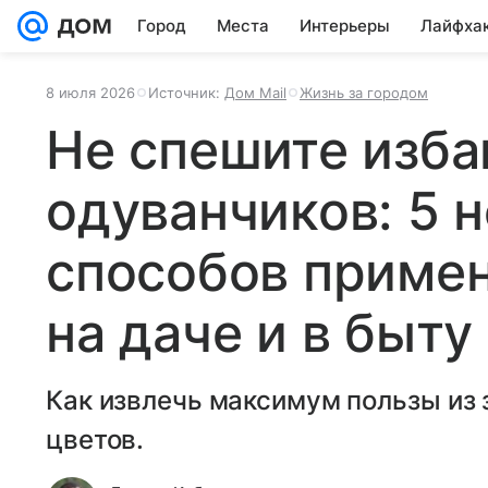
Город
Места
Интерьеры
Лайфха
8 июля 2026
Источник:
Дом Mail
Жизнь за городом
Не спешите изба
одуванчиков: 5 
способов примен
на даче и в быту
Как извлечь максимум пользы из
цветов.