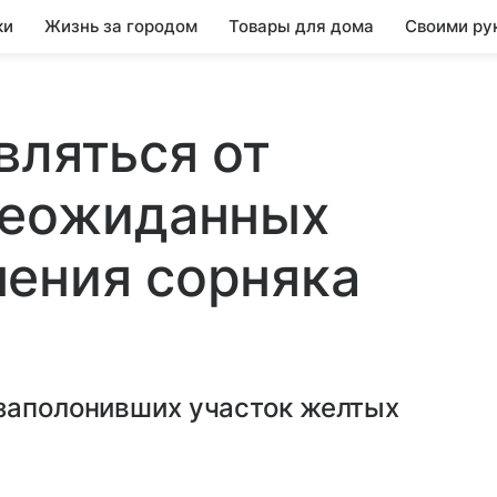
ки
Жизнь за городом
Товары для дома
Своими ру
вляться от
неожиданных
ения сорняка
 заполонивших участок желтых