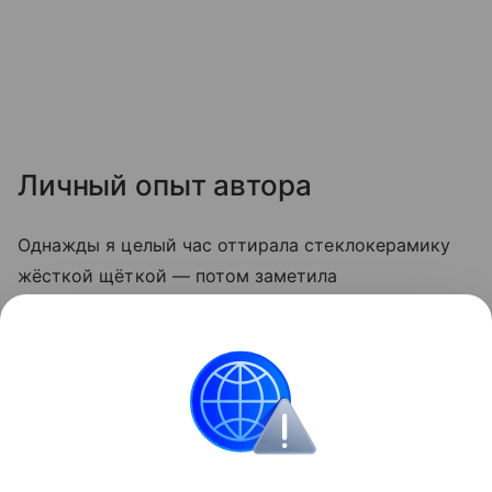
Личный опыт автора
Однажды я целый час оттирала стеклокерамику
жёсткой щёткой — потом заметила
микроцарапины, и грязь стала скапливаться
быстрее. С тех пор пользуюсь только мягкой
стороной губки и содой. Теперь плита выглядит
опрятно даже после самых «бурных» блюд.
Кухня