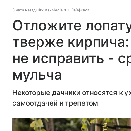
3 часа назад
IrkutskMedia.ru
Лайфхаки
Отложите лопату
тверже кирпича:
не исправить - 
мульча
Некоторые дачники относятся к у
самоотдачей и трепетом.