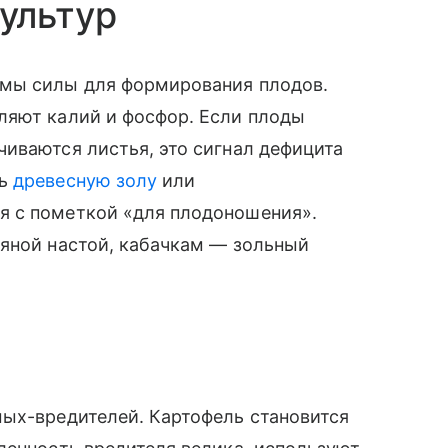
ультур
имы силы для формирования плодов.
ляют калий и фосфор. Если плоды
иваются листья, это сигнал дефицита
ть
древесную золу
или
я с пометкой «для плодоношения».
вяной настой, кабачкам — зольный
мых-вредителей. Картофель становится