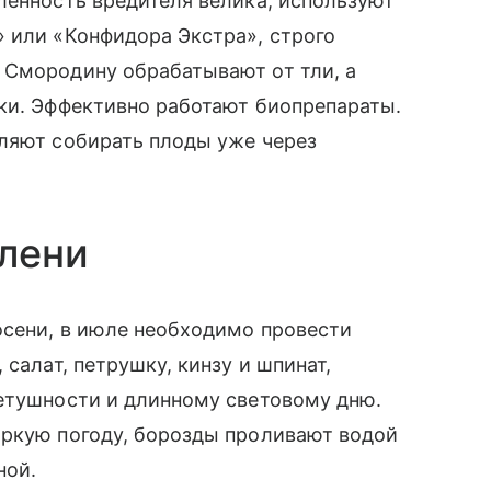
ленность вредителя велика, используют
 или «Конфидора Экстра», строго
 Смородину обрабатывают от тли, а
ки. Эффективно работают биопрепараты.
оляют собирать плоды уже через
лени
осени, в июле необходимо провести
салат, петрушку, кинзу и шпинат,
ветушности и длинному световому дню.
аркую погоду, борозды проливают водой
ной.