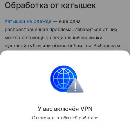
Обработка от катышек
Катышки на одежде
— еще одна
распространенная проблема. Избавиться от них
можно с помощью специальной машинки,
кухонной губки или обычной бритвы. Выбранным
инструментом аккуратно проходятся по
поверхности ткани, собирая свалявшиеся комки.
Важно действовать осторожно, чтобы не
повредить материал.
Лайфхаки
У вас включ
ён
V
P
N
Поделиться
Отключите, чтобы всё работало