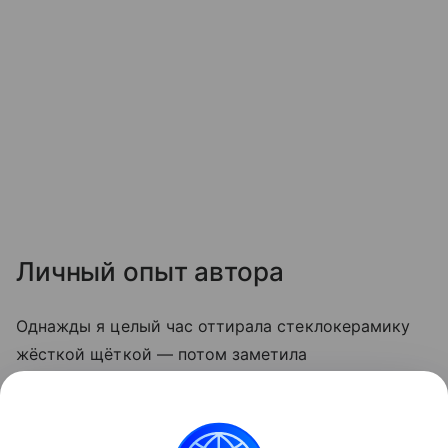
Личный опыт автора
Однажды я целый час оттирала стеклокерамику
жёсткой щёткой — потом заметила
микроцарапины, и грязь стала скапливаться
быстрее. С тех пор пользуюсь только мягкой
стороной губки и содой. Теперь плита выглядит