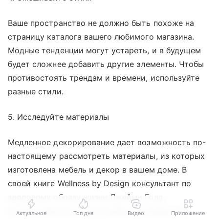
Ваше пространство не должно быть похоже на
страницу каталога вашего любимого магазина.
Модные тенденции могут устареть, и в будущем
будет сложнее добавить другие элементы. Чтобы
противостоять трендам и времени, используйте
разные стили.
5. Исследуйте материалы
Медленное декорирование дает возможность по-
настоящему рассмотреть материалы, из которых
изготовлена мебель и декор в вашем доме. В
своей книге Wellness by Design
консультант по
здоровому образу жизни Джейми Голд
подчеркивает важность выбора материалов.
Актуальное
Топ дня
Видео
Приложение