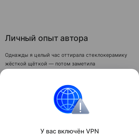
Личный опыт автора
Однажды я целый час оттирала стеклокерамику
жёсткой щёткой — потом заметила
микроцарапины, и грязь стала скапливаться
быстрее. С тех пор пользуюсь только мягкой
стороной губки и содой. Теперь плита выглядит
опрятно даже после самых «бурных» блюд.
Кухня
У вас включ
ён
V
P
N
Поделиться