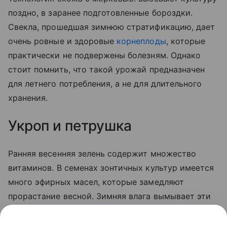
поздно, в заранее подготовленные бороздки.
Свекла, прошедшая зимнюю стратификацию, дает
очень ровные и здоровые
корнеплоды
, которые
практически не подвержены болезням. Однако
стоит помнить, что такой урожай предназначен
для летнего потребления, а не для длительного
хранения.
Укроп и петрушка
Ранняя весенняя зелень содержит множество
витаминов. В семенах зонтичных культур имеется
много эфирных масел, которые замедляют
прорастание весной. Зимняя влага вымывает эти
масла, и укроп выстреливает мгновенно после
схода снега. Сеять необходимо густо, на глубину