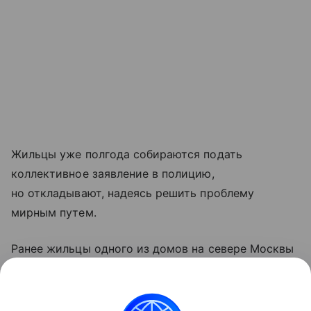
Жильцы уже полгода собираются подать
коллективное заявление в полицию,
но откладывают, надеясь решить проблему
мирным путем.
Ранее жильцы одного из домов на севере Москвы
в районе Сокол пожаловались на соседку, которая
часто подкармливает голубей прямо из окон
своей квартиры.