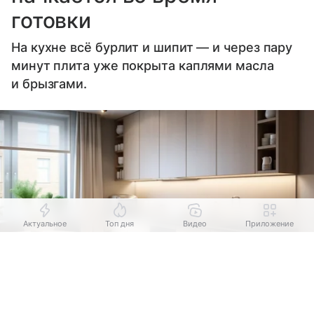
готовки
На кухне всё бурлит и шипит — и через пару
минут плита уже покрыта каплями масла
и брызгами.
Актуальное
Топ дня
Видео
Приложение
Выберите комментарий
Выберите комментарий
Выберите комментарий
Информация полезная и актуальная
Информация полезная и актуальная
Информация полезная и актуальная
Источник:
Freepik