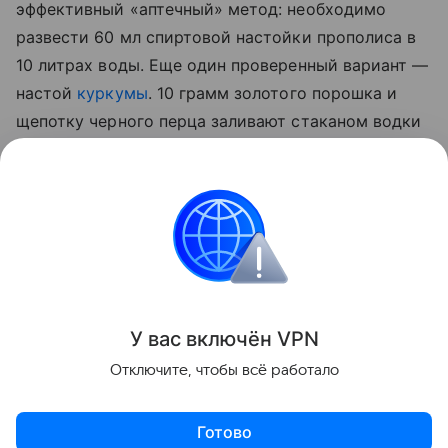
эффективный «аптечный» метод: необходимо
развести 60 мл спиртовой настойки прополиса в
10 литрах воды. Еще один проверенный вариант —
настой
куркумы
. 10 грамм золотого порошка и
щепотку черного перца заливают стаканом водки
на сутки. По истечении отведенного 50 мл
полученной вытяжки разводят 5 литрами воды и
опрыскивают стебли, а также листья с верхней и
нижней стороны.
Сад и огород
У вас включ
ён
V
P
N
Поделиться
Отключите, чтобы всё работало
Готово