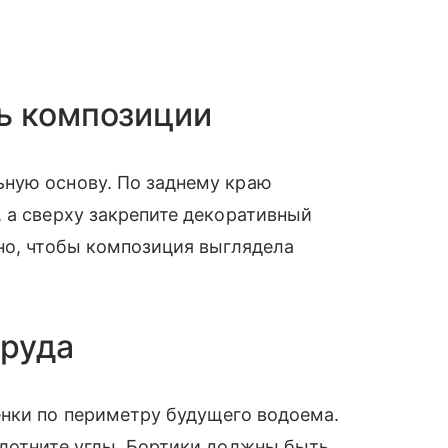
ь композиции
ную основу. По заднему краю
 а сверху закрепите декоративный
но, чтобы композиция выглядела
пруда
енки по периметру будущего водоема.
плотните углы. Бортики должны быть