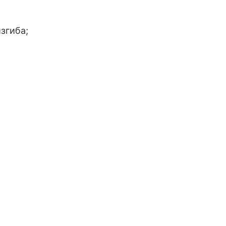
згиба;