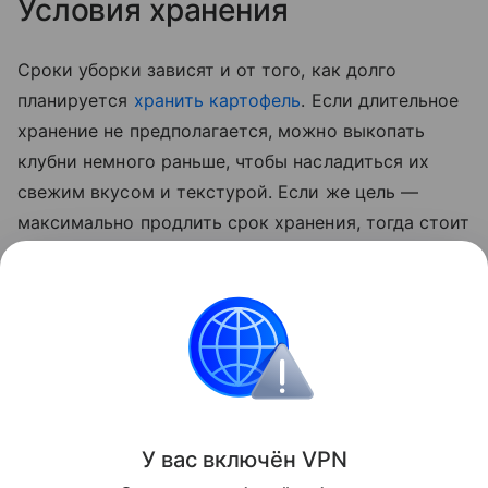
Условия хранения
Сроки уборки зависят и от того, как долго
планируется
хранить картофель
. Если длительное
хранение не предполагается, можно выкопать
клубни немного раньше, чтобы насладиться их
свежим вкусом и текстурой. Если же цель —
максимально продлить срок хранения, тогда стоит
дождаться полного созревания овоща. В этом
случае картофель будет лучше храниться,
сохраняя свои питательные свойства в течение
всей зимы.
Сад и огород
У вас включ
ён
V
P
N
Поделиться