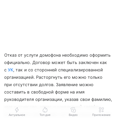
Отказ от услуги домофона необходимо оформить
официально. Договор может быть заключен как
с
УК
, так и со сторонней специализированной
организацией. Расторгнуть его можно только
при отсутствии долгов. Заявление можно
составить в свободной форме на имя
руководителя организации, указав свои фамилию,
имя и отчество, адрес и контактный телефон.
В документе необходимо четко прописать, что вы
Актуальное
Топ дня
Видео
Приложение