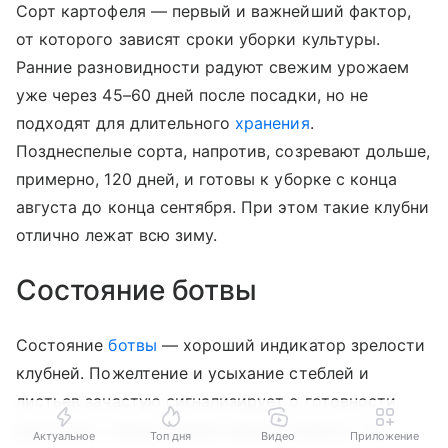
Сорт картофеля — первый и важнейший фактор,
от которого зависят сроки уборки культуры.
Ранние разновидности радуют свежим урожаем
уже через 45–60 дней после посадки, но не
подходят для длительного
хранения
.
Позднеспелые сорта, напротив, созревают дольше,
примерно, 120 дней, и готовы к уборке с конца
августа до конца сентября. При этом такие клубни
отлично лежат всю зиму.
Состояние ботвы
Состояние
ботвы
— хороший индикатор зрелости
клубней. Пожелтение и усыхание стеблей и
листьев зачастую сигнализирует о готовности
растения к сбору. Однако важно помнить, что
Актуальное
Топ дня
Видео
Приложение