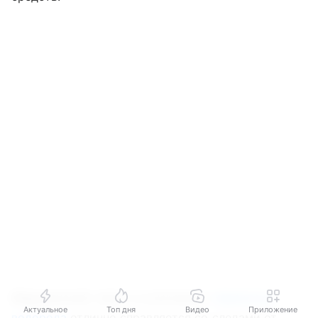
Медицинский спирт в сочетании с
перекисью
Актуальное
Топ дня
Видео
Приложение
водорода
отлично справляется со следами от