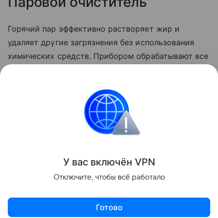
Паровой очиститель
Горячий пар эффективно растворяет жир и
удаляет другие загрязнения без использования
химических средств. Прибором обрабатывают все
поверхности вытяжки, включая решетку, фильтры
и корпус. После этого протирают устройство
сухой тряпкой.
Пароочиститель
— отличный
выбор для быстрой и экологичной уборки.
Уборка
У вас включ
ён
V
P
N
Поделиться
Отключите, чтобы всё работало
Готово