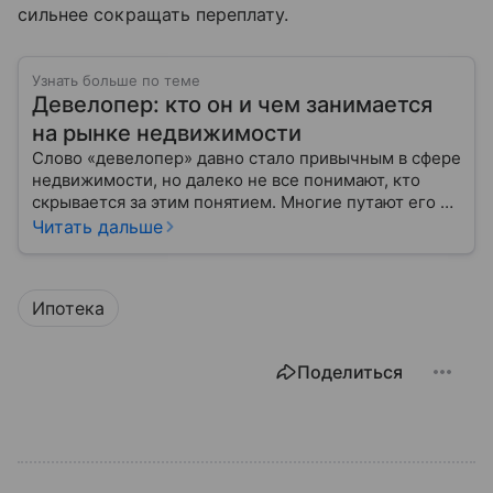
сильнее сокращать переплату.
Узнать больше по теме
Девелопер: кто он и чем занимается
на рынке недвижимости
Слово «девелопер» давно стало привычным в сфере
недвижимости, но далеко не все понимают, кто
скрывается за этим понятием. Многие путают его с
застройщиком, думая, что это одно и то же. На
Читать дальше
самом деле девелопер — это куда более широкое
понятие.
Ипотека
Поделиться