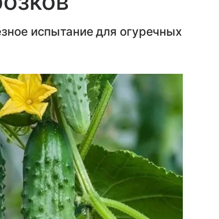
розков
езное испытание для огуречных