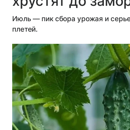
хрустят до замо
Июль — пик сбора урожая и серь
плетей.