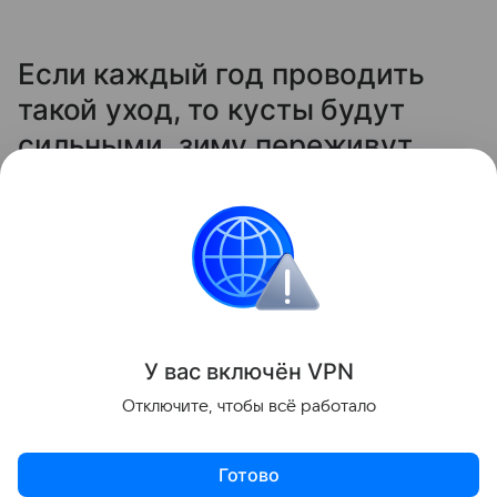
Если каждый год проводить
такой уход, то кусты будут
сильными, зиму переживут
легко, а на следующий сезон
отблагодарят вас крупной и
сладкой ягодой.
Сад и огород
У вас включ
ён
V
P
N
Поделиться
Отключите, чтобы всё работало
Готово