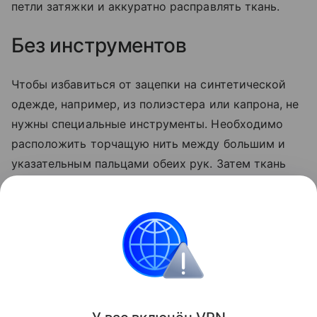
петли затяжки и аккуратно расправлять ткань.
Без инструментов
Чтобы избавиться от зацепки на синтетической
одежде, например, из полиэстера или капрона, не
нужны специальные инструменты. Необходимо
расположить торчащую нить между большим и
указательным пальцами обеих рук. Затем ткань
мягко растягивают в противоположных
направлениях, пока нить не встанет на место.
После этого рекомендуется повернуть
вещь
на 90
градусов и повторить растяжение.
Лайфхаки