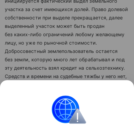
инициируется фактический выдел земельного
участка за счет имеющихся долей. Право долевой
собственности при выделе прекращается, далее
выделенный участок может быть продан
без каких-либо ограничений любому желающему
лицу, но уже по рыночной стоимости.
Добросовестный землепользователь остается
без земли, которую много лет обрабатывал и под
эту деятельность взял кредит на сельхозтехнику.
Средств и времени на судебные тяжбы у него нет,
его хозяйство фактически разорено действиями
лиц, организовавших такой способ рейдерского
захвата земель.
Закон и право