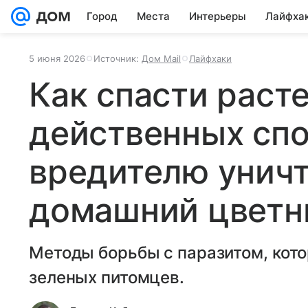
Город
Места
Интерьеры
Лайфха
5 июня 2026
Источник:
Дом Mail
Лайфхаки
Как спасти расте
действенных спо
вредителю унич
домашний цветн
Методы борьбы с паразитом, кото
зеленых питомцев.