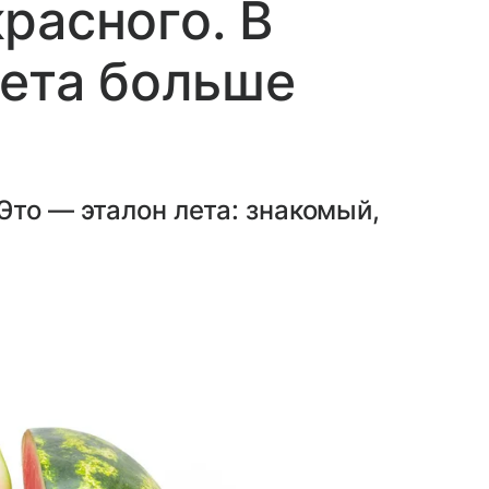
расного. В
вета больше
Это — эталон лета: знакомый,