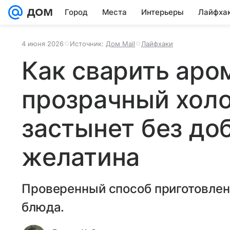
Город
Места
Интерьеры
Лайфха
4 июня 2026
Источник:
Дом Mail
Лайфхаки
Как сварить аро
прозрачный холо
застынет без до
желатина
Проверенный способ приготовлен
блюда.