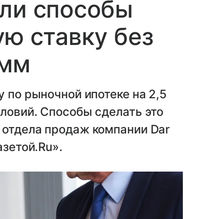
али способы
ую ставку без
амм
 по рыночной ипотеке на 2,5
ловий. Способы сделать это
 отдела продаж компании Dar
азетой.Ru».