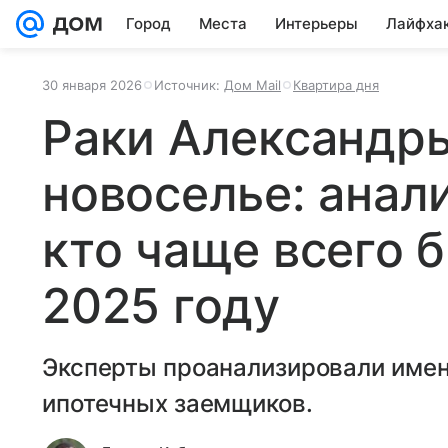
Город
Места
Интерьеры
Лайфха
30 января 2026
Источник:
Дом Mail
Квартира дня
Раки Александр
новоселье: анал
кто чаще всего б
2025 году
Эксперты проанализировали имена
ипотечных заемщиков.