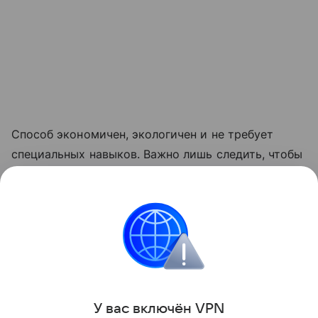
Способ экономичен, экологичен и не требует
специальных навыков. Важно лишь следить, чтобы
приманка не попала в лапы домашних питомцев
или руки детей. Использование пробок позволяет
быстро и надолго очистить дом от опасных
соседей.
Лайфхаки
У вас включ
ён
V
P
N