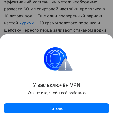
эффективный «аптечный» метод: необходимо
развести 60 мл спиртовой настойки прополиса в
10 литрах воды. Еще один проверенный вариант —
настой
куркумы
. 10 грамм золотого порошка и
щепотку черного перца заливают стаканом водки
на сутки. По истечении отведенного 50 мл
полученной вытяжки разводят 5 литрами воды и
опрыскивают стебли, а также листья с верхней и
нижней стороны.
Сад и огород
У вас включ
ён
V
P
N
Поделиться
Отключите, чтобы всё работало
Готово