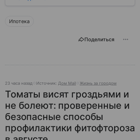
самом деле девелопер — это куда более широкое
понятие.
Ипотека
Поделиться
23 часа назад
Источник:
Дом Mail
Жизнь за городом
Томаты висят гроздьями и
не болеют: проверенные и
безопасные способы
профилактики фитофтороза
в августе