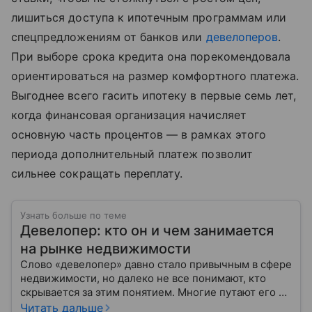
лишиться доступа к ипотечным программам или
спецпредложениям от банков или
девелоперов
.
При выборе срока кредита она порекомендовала
ориентироваться на размер комфортного платежа.
Выгоднее всего гасить ипотеку в первые семь лет,
когда финансовая организация начисляет
основную часть процентов — в рамках этого
периода дополнительный платеж позволит
сильнее сокращать переплату.
Узнать больше по теме
Девелопер: кто он и чем занимается
на рынке недвижимости
Слово «девелопер» давно стало привычным в сфере
недвижимости, но далеко не все понимают, кто
скрывается за этим понятием. Многие путают его с
застройщиком, думая, что это одно и то же. На
Читать дальше