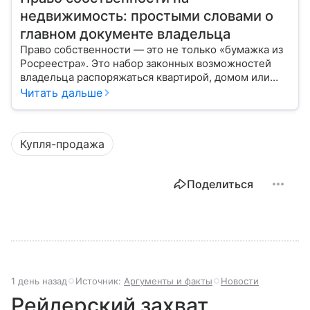
недвижимость: простыми словами о
главном документе владельца
Право собственности — это не только «бумажка из
Росреестра». Это набор законных возможностей
владельца распоряжаться квартирой, домом или
участком: жить, сдавать, продавать, дарить,
Читать дальше
закладывать.
Купля-продажа
Поделиться
1 день назад
Источник:
Аргументы и факты
Новости
Рейдерский захват