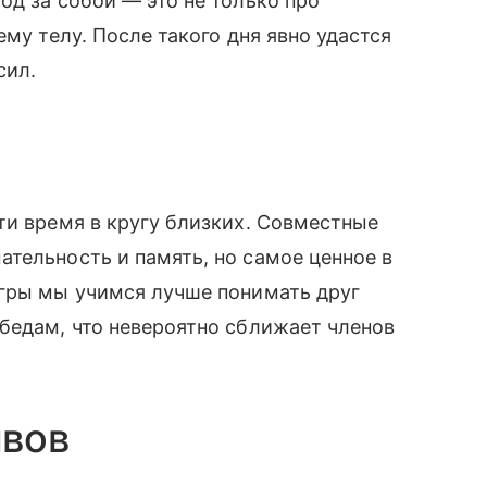
од за собой — это не только про
ему телу. После такого дня явно удастся
сил.
ы
ти время в кругу близких. Совместные
тельность и память, но самое ценное в
игры мы учимся лучше понимать друг
бедам, что невероятно сближает членов
ивов