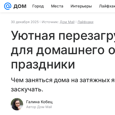
Город
Места
Интерьеры
Лайфха
30 декабря 2025
Источник:
Дом Mail
Лайфхаки
Уютная перезагр
для домашнего о
праздники
Чем заняться дома на затяжных я
заскучать.
Галина Кобец
Автор Дом Mail