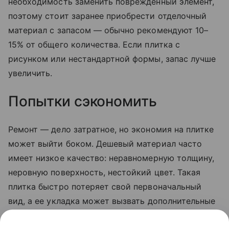
необходимость заменить поврежденный элемент,
поэтому стоит заранее приобрести отделочный
материал с запасом — обычно рекомендуют 10–
15% от общего количества. Если плитка с
рисунком или нестандартной формы, запас лучше
увеличить.
Попытки сэкономить
Ремонт — дело затратное, но экономия на плитке
может выйти боком. Дешевый материал часто
имеет низкое качество: неравномерную толщину,
неровную поверхность, нестойкий цвет. Такая
плитка быстро потеряет свой первоначальный
вид, а ее укладка может вызвать дополнительные
трудности. Лучше выбрать варианты из среднего