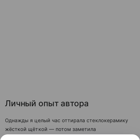
Личный опыт автора
Однажды я целый час оттирала стеклокерамику
жёсткой щёткой — потом заметила
микроцарапины, и грязь стала скапливаться