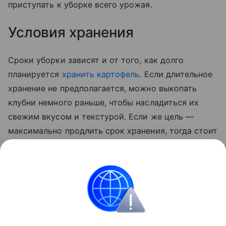
приступать к уборке всего урожая.
Условия хранения
Сроки уборки зависят и от того, как долго
планируется
хранить картофель
. Если длительное
хранение не предполагается, можно выкопать
клубни немного раньше, чтобы насладиться их
свежим вкусом и текстурой. Если же цель —
максимально продлить срок хранения, тогда стоит
дождаться полного созревания овоща. В этом
случае картофель будет лучше храниться,
сохраняя свои питательные свойства в течение
всей зимы.
Сад и огород