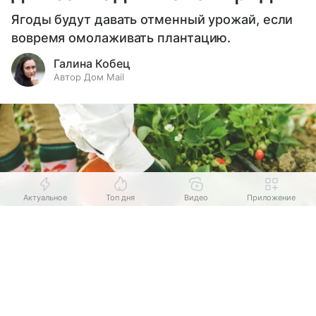
Ягоды будут давать отменный урожай, если
вовремя омолаживать плантацию.
Галина Кобец
Автор Дом Mail
Актуальное
Топ дня
Видео
Приложение
Выберите комментарий
Выберите комментарий
Выберите комментарий
Информация полезная и актуальная
Информация полезная и актуальная
Информация полезная и актуальная
Заголовок вводит в заблуждение
Заголовок вводит в заблуждение
Заголовок вводит в заблуждение
Источник:
Freepik