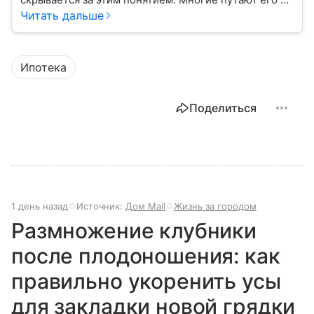
застройщиком, думая, что это одно и то же. На
Читать дальше
самом деле девелопер — это куда более широкое
понятие.
Ипотека
Поделиться
1 день назад
Источник:
Дом Mail
Жизнь за городом
Размножение клубники
после плодоношения: как
правильно укоренить усы
для закладки новой грядки