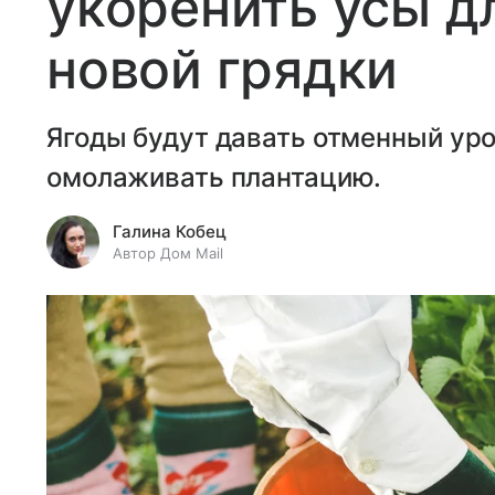
укоренить усы д
новой грядки
Ягоды будут давать отменный ур
омолаживать плантацию.
Галина Кобец
Автор Дом Mail