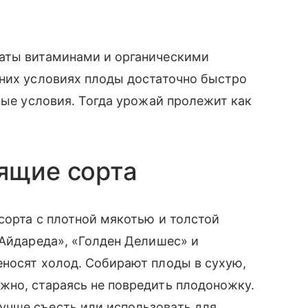
аты витаминами и органическими
шних условиях плоды достаточно быстро
ные условия. Тогда урожай пролежит как
дящие сорта
сорта с плотной мякотью и толстой
«Айдареда», «Голден Делишес» и
еносят холод. Собирают плоды в сухую,
жно, стараясь не повредить плодоножку.
учше съесть или использовать для